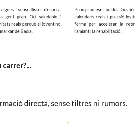
 dignes i sense llistes d'espera
Prou promeses buides. Gestió 
la gent gran. Oci saludable i
calendaris reals i pressió insti
itats reals perquè el jovent no
ferma per accelerar la reti
 marxar de Badia.
l'amiant i la rehabilitació.
carrer?...
rmació directa, sense filtres ni rumors.