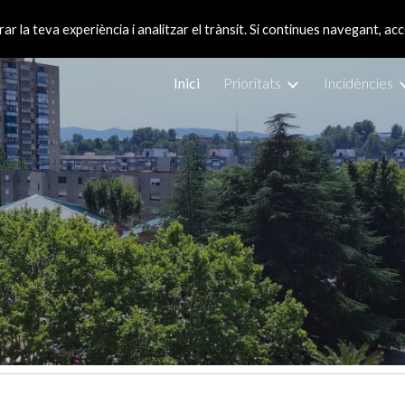
rar la teva experiència i analitzar el trànsit. Si continues navegant, acc
ip to main content
Skip to navigat
Inici
Prioritats
Incidències