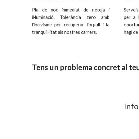
Pla de xoc immediat de neteja i
Serveis
il·luminació. Tolerància zero amb
per a 
l'incivisme per recuperar l'orgull i la
oportun
tranquil·litat als nostres carrers.
hagi de
Tens un problema concret al teu 
Info