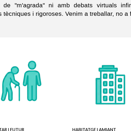
e "m'agrada" ni amb debats virtuals infin
tècniques i rigoroses. Venim a treballar, no a f
TAR I FUTUR
HABITATGE I AMIANT